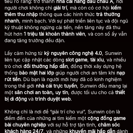
tiêu rõ ràng: trở thành
nhà cái hàng đầu châu Á
, nơi
người chơi không chỉ
giải trí
, mà còn có cơ hội
kiếm
thêm thu nhập
thông qua các hình thức
trả thưởng
nhanh
, minh bạch. Với sự phát triển liên tục và đội ngũ
kỹ thuật không ngừng cải tiến, nền tảng này đã thu
hút hơn
1 triệu tài khoản thành viên
, và con số ấy vẫn
đang tăng trưởng đều đặn.
Lấy cảm hứng từ
kỷ nguyên công nghệ 4.0
, Sunwin
liên tục cập nhật các dòng
slot game
,
tài xỉu
, và nhiều
trò chơi
đổi thưởng hấp dẫn
, đồng thời xây dựng hệ
thống
bảo mật hai lớp
giúp người chơi an tâm khi
nạp
rút tiền
. Dù bạn là người mới hay đã có kinh nghiệm
trong thế giới
nhà cái trực tuyến
, Sunwin đều mang lại
một
sân chơi an toàn, uy tín
, được tối ưu cho cả
thiết
bị di động
và
trình duyệt web
.
Không chỉ là nơi để “giải trí cho vui”, Sunwin còn là
điểm đến của những ai tìm kiếm một
cộng đồng game
bài chuyên nghiệp
với sự hỗ trợ tận tình,
chăm sóc
khách hàng 24/7
, và những
khuyến mãi hấp dẫn
dành