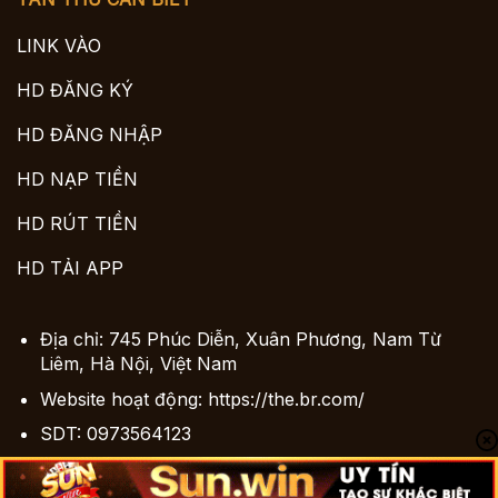
LINK VÀO
HD ĐĂNG KÝ
HD ĐĂNG NHẬP
HD NẠP TIỀN
HD RÚT TIỀN
HD TẢI APP
Địa chỉ: 745 Phúc Diễn, Xuân Phương, Nam Từ
Liêm, Hà Nội, Việt Nam
Website hoạt động: https://the.br.com/
SDT: 0973564123