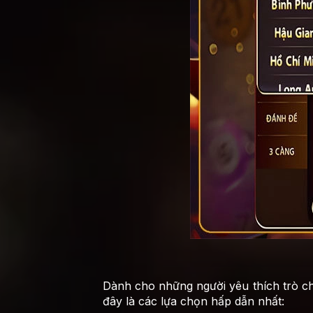
Dành cho những người yêu thích trò chơ
đây là các lựa chọn hấp dẫn nhất: