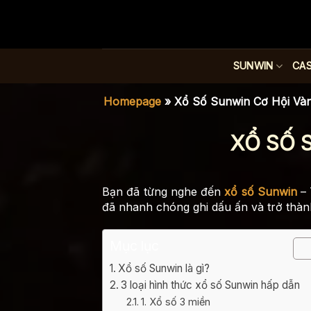
Chuyển
đến
nội
dung
SUNWIN
CAS
Homepage
»
Xổ Số Sunwin Cơ Hội Và
XỔ SỐ 
Bạn đã từng nghe đến
xổ số Sunwin
– 
đã nhanh chóng ghi dấu ấn và trở thàn
Mục lục
Xổ số Sunwin là gì?
3 loại hình thức xổ số Sunwin hấp dẫn
1. Xổ số 3 miền