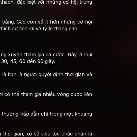
hách, đặc biệt với những cơ hội trúng
g bằng. Các con số ít hơn nhưng cơ hội
ích sự tiện lợi và tỷ lệ thắng cao.
ờng xuyên tham gia cá cược. Đây là loại
 30, 45, 60 đến 90 giây.
là bạn là người quyết định thời gian và
i có thể tham gia nhiều vòng cược liên
 thưởng hấp dẫn chỉ trong một khoảng
hời gian, xổ số siêu tốc chắc chắn là