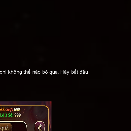
a chỉ không thể nào bỏ qua. Hãy bắt đầu