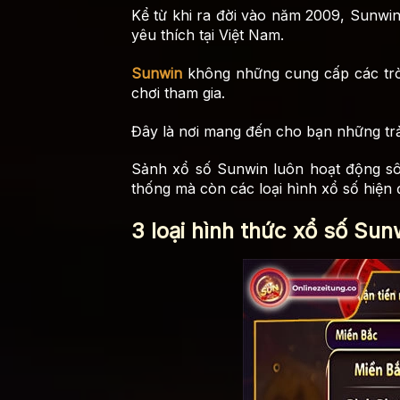
Kể từ khi ra đời vào năm 2009, Sunwi
yêu thích tại Việt Nam.
Sunwin
không những cung cấp các trò 
chơi tham gia.
Đây là nơi mang đến cho bạn những trả
Sảnh xổ số Sunwin luôn hoạt động sôi
thống mà còn các loại hình xổ số hiện 
3 loại hình thức xổ số Su