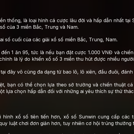
yền thống, là loại hình cá cược lâu đời và hấp dẫn nhất tại
ổ số của 3 miền Bắc, Trung và Nam.
ai số cuối của các giải xổ số miền Bắc, Trung, Nam.
n đến 1 ăn 95, tức là nếu bạn đặt cược 1.000 VNĐ và chiến
hính là lý do khiến xổ số 3 miền thu hút được nhiều người 
tại đây vô cùng đa dạng từ bao lô, lô xiên, đầu đuôi, đán
iệt, bạn có thể chọn lựa theo sở trường và chiến thuật c
ột lựa chọn hấp dẫn đối với những ai yêu thích sự thử th
 hình xổ số tiên tiến hơn, xổ số Sunwin cung cấp các t
quy luật chơi đơn giản hơn, tuy nhiên cơ hội trúng thưởng 