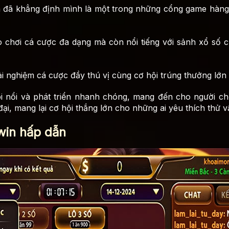
n đã khẳng định mình là một trong những cổng game hàng
chơi cá cược đa dạng mà còn nổi tiếng với sảnh xổ số c
i nghiệm cá cược đầy thú vị cùng cơ hội trúng thưởng lớn 
 nổi và phát triển nhanh chóng, mang đến cho người chơ
đại, mang lại cơ hội thắng lớn cho những ai yêu thích thử
nwin hấp dẫn