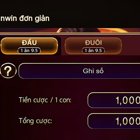
unwin đơn giản