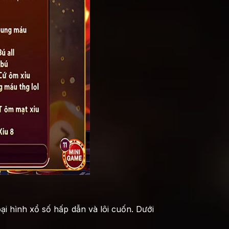
ại hình xổ số hấp dẫn và lôi cuốn. Dưới