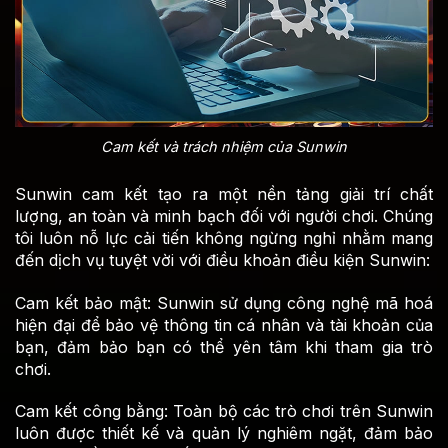
Cam kết và trách nhiệm của Sunwin
Sunwin cam kết tạo ra một nền tảng giải trí chất
lượng, an toàn và minh bạch đối với người chơi. Chúng
tôi luôn nỗ lực cải tiến không ngừng nghỉ nhằm mang
đến dịch vụ tuyệt vời với điều khoản điều kiện Sunwin:
Cam kết bảo mật: Sunwin sử dụng công nghệ mã hoá
hiện đại để bảo vệ thông tin cá nhân và tài khoản của
bạn, đảm bảo bạn có thể yên tâm khi tham gia trò
chơi.
Cam kết công bằng: Toàn bộ các trò chơi trên Sunwin
luôn được thiết kế và quản lý nghiêm ngặt, đảm bảo