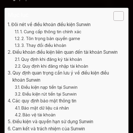
Mục lục
Đôi nét về điều khoản điều kiện Sunwin
1. Cung cấp thông tin chính xác
2. Tôn trọng bản quyền game
3. Thay đổi điều khoản
Điều khoản điều kiện liên quan đến tài khoản Sunwin
Quy định khi đăng ký tài khoản
Quy định khi đăng nhập tài khoản
Quy định quan trọng cần lưu ý về điều kiện điều
khoản Sunwin
Điều kiện nạp tiền tại Sunwin
Điều kiện rút tiền tại Sunwin
Các quy định bảo mật thông tin
Bảo mật dữ liệu cá nhân
Bảo vệ tài khoản
Điều kiện và quyền hạn sử dụng Sunwin
Cam kết và trách nhiệm của Sunwin