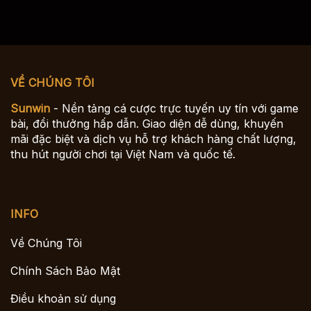
VỀ CHÚNG TÔI
Sunwin
- Nền tảng cá cược trực tuyến uy tín với game
bài, đổi thưởng hấp dẫn. Giao diện dễ dùng, khuyến
mãi đặc biệt và dịch vụ hỗ trợ khách hàng chất lượng,
thu hút người chơi tại Việt Nam và quốc tế.
INFO
Về Chúng Tôi
Chính Sách Bảo Mật
Điều khoản sử dụng