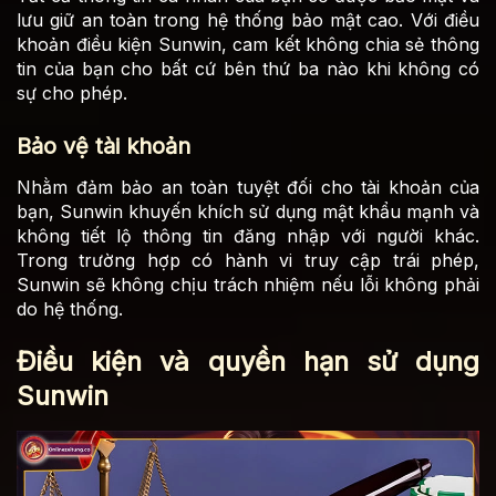
lưu giữ an toàn trong hệ thống bảo mật cao. Với điều
khoản điều kiện Sunwin, cam kết không chia sẻ thông
tin của bạn cho bất cứ bên thứ ba nào khi không có
sự cho phép.
Bảo vệ tài khoản
Nhằm đảm bảo an toàn tuyệt đối cho tài khoản của
bạn, Sunwin khuyến khích sử dụng mật khẩu mạnh và
không tiết lộ thông tin đăng nhập với người khác.
Trong trường hợp có hành vi truy cập trái phép,
Sunwin sẽ không chịu trách nhiệm nếu lỗi không phải
do hệ thống.
Điều kiện và quyền hạn sử dụng
Sunwin