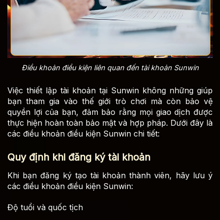
Điều khoản điều kiện liên quan đến tài khoản Sunwin
Việc thiết lập tài khoản tại Sunwin không những giúp
bạn tham gia vào thế giới trò chơi mà còn bảo vệ
quyền lợi của bạn, đảm bảo rằng mọi giao dịch được
thực hiện hoàn toàn bảo mật và hợp pháp. Dưới đây là
các điều khoản điều kiện Sunwin chi tiết:
Quy định khi đăng ký tài khoản
Khi bạn đăng ký tạo tài khoản thành viên, hãy lưu ý
các điều khoản điều kiện Sunwin:
Độ tuổi và quốc tịch