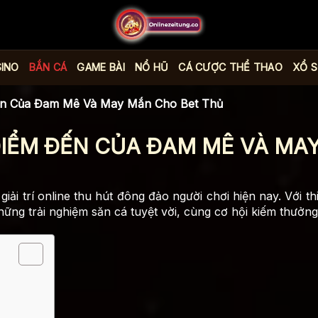
INO
BẮN CÁ
GAME BÀI
NỔ HŨ
CÁ CƯỢC THỂ THAO
XỔ 
ến Của Đam Mê Và May Mắn Cho Bet Thủ
ĐIỂM ĐẾN CỦA ĐAM MÊ VÀ MA
iải trí online thu hút đông đảo người chơi hiện nay. Với t
ng trải nghiệm săn cá tuyệt vời, cùng cơ hội kiếm thưởng 