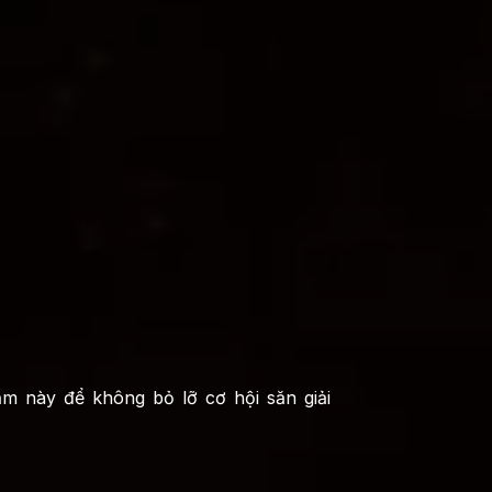
m này để không bỏ lỡ cơ hội săn giải