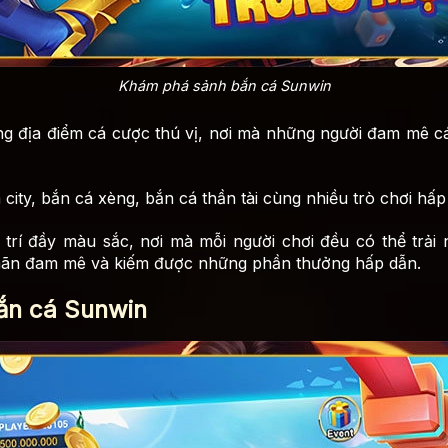
Khám phá sảnh bắn cá Sunwin
g địa điểm cá cược thú vị, nơi mà những người đam mê cá
 city, bắn cá xèng, bắn cá thần tài cùng nhiều trò chơi hấ
trí đầy màu sắc, nơi mà mỗi người chơi đều có thể trải
mãn đam mê và kiếm được những phần thưởng hấp dẫn.
bắn cá Sunwin