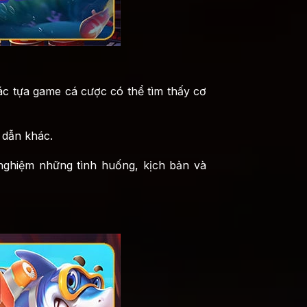
c tựa game cá cược có thể tìm thấy cơ
p dẫn khác.
 nghiệm những tình huống, kịch bản và