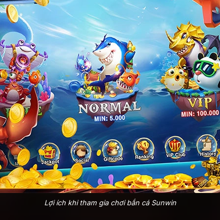
Lợi ích khi tham gia chơi bắn cá Sunwin