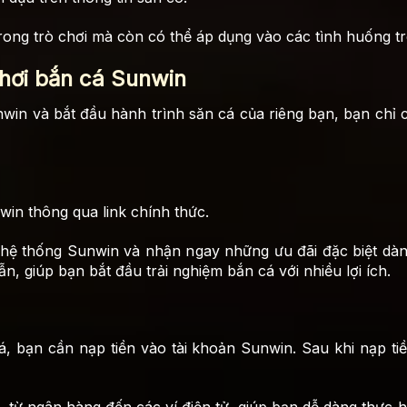
rong trò chơi mà còn có thể áp dụng vào các tình huống t
hơi bắn cá Sunwin
win và bắt đầu hành trình săn cá của riêng bạn, bạn chỉ 
win thông qua link chính thức.
 hệ thống Sunwin và nhận ngay những ưu đãi đặc biệt dàn
, giúp bạn bắt đầu trải nghiệm bắn cá với nhiều lợi ích.
á, bạn cần nạp tiền vào tài khoản Sunwin. Sau khi nạp tiề