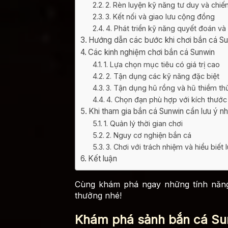
2. Rèn luyện kỹ năng tư duy và chiế
3. Kết nối và giao lưu cộng đồng
4. Phát triển kỹ năng quyết đoán v
Hướng dẫn các bước khi chơi bắn cá S
Các kinh nghiệm chơi bắn cá Sunwin
1. Lựa chọn mục tiêu có giá trị cao
2. Tận dụng các kỹ năng đặc biệt
3. Tận dụng hũ rồng và hũ thiềm th
4. Chọn đạn phù hợp với kích thước
Khi tham gia bắn cá Sunwin cần lưu ý n
1. Quản lý thời gian chơi
2. Nguy cơ nghiện bắn cá
3. Chơi với trách nhiệm và hiểu biết 
Kết luận
Cùng khám phá ngay những tính năng 
thưởng nhé!
Khám phá sảnh bắn cá Su