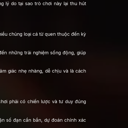
 lý do tại sao trò chơi này lại thu hút
hiều chủng loại cá từ quen thuộc đến kỳ
đến những trải nghiệm sống động, giúp
 cảm giác nhẹ nhàng, dễ chịu và là cách
ơi phải có chiến lược và tư duy đúng
hận số đạn cần bắn, dự đoán chính xác