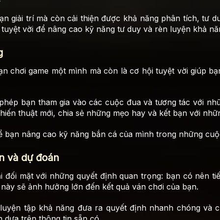
 giải trí mà còn cải thiện được khả năng phân tích, tư d
tuyệt vời để nâng cao kỹ năng tư duy và rèn luyện khả n
g
ạn chơi game một mình mà còn là cơ hội tuyệt vời giúp bạ
phép bạn tham gia vào các cuộc đua và tương tác với nhữ
chiến thuật mới, chia sẻ những mẹo hay và kết bạn với nh
để bạn nâng cao kỹ năng bắn cá của mình trong những cuộc
án và dự đoán
 đối mặt với những quyết định quan trọng: bạn có nên ti
này sẽ ảnh hưởng lớn đến kết quả ván chơi của bạn.
 luyện tập khả năng đưa ra quyết định nhanh chóng và c
 dựa trên thông tin sẵn có.