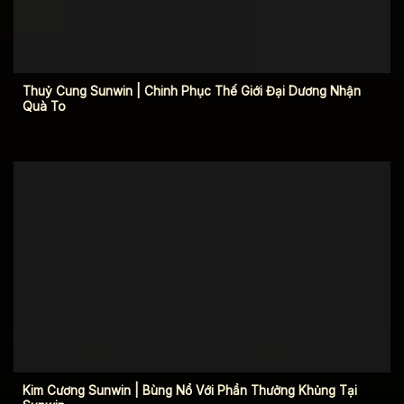
Thuỷ Cung Sunwin | Chinh Phục Thế Giới Đại Dương Nhận
Quà To
Kim Cương Sunwin | Bùng Nổ Với Phần Thưởng Khủng Tại