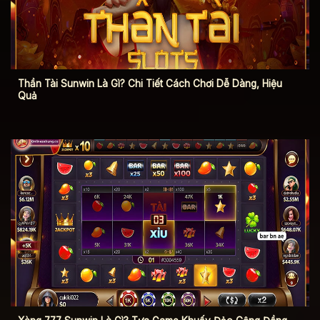
Thần Tài Sunwin Là Gì? Chi Tiết Cách Chơi Dễ Dàng, Hiệu
Quả