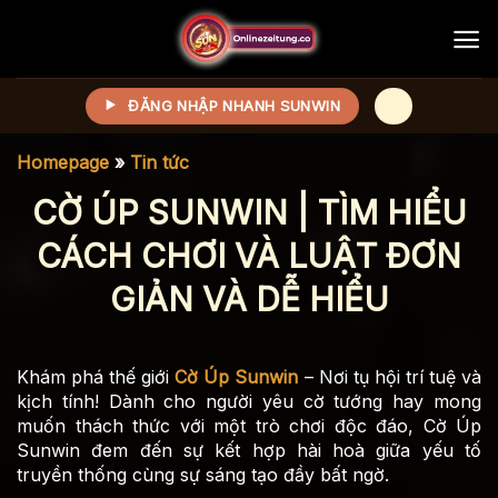
Chuyển
đến
nội
dung
ĐĂNG NHẬP NHANH SUNWIN
Homepage
»
Tin tức
CỜ ÚP SUNWIN | TÌM HIỂU
CÁCH CHƠI VÀ LUẬT ĐƠN
GIẢN VÀ DỄ HIỂU
Khám phá thế giới
Cờ Úp Sunwin
– Nơi tụ hội trí tuệ và
kịch tính! Dành cho người yêu cờ tướng hay mong
muốn thách thức với một trò chơi độc đáo, Cờ Úp
Sunwin đem đến sự kết hợp hài hoà giữa yếu tố
truyền thống cùng sự sáng tạo đầy bất ngờ.