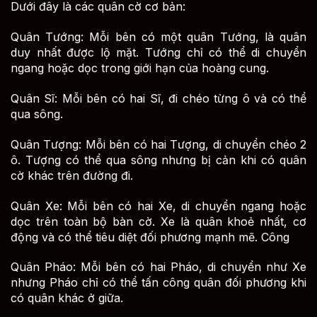
Dưới đây là các quân cờ cơ bản:
Quân Tướng: Mỗi bên có một quân Tướng, là quân
duy nhất được lộ mặt. Tướng chỉ có thể di chuyển
ngang hoặc dọc trong giới hạn của hoàng cung.
Quân Sĩ: Mỗi bên có hai Sĩ, đi chéo từng ô và có thể
qua sông.
Quân Tượng: Mỗi bên có hai Tượng, di chuyển chéo 2
ô. Tượng có thể qua sông nhưng bị cản khi có quân
cờ khác trên đường đi.
Quân Xe: Mỗi bên có hai Xe, di chuyển ngang hoặc
dọc trên toàn bộ bàn cờ. Xe là quân khoẻ nhất, cơ
động và có thể tiêu diệt đối phương mạnh mẽ. Công
Quân Pháo: Mỗi bên có hai Pháo, di chuyển như Xe
nhưng Pháo chỉ có thể tấn công quân đối phương khi
có quân khác ở giữa.