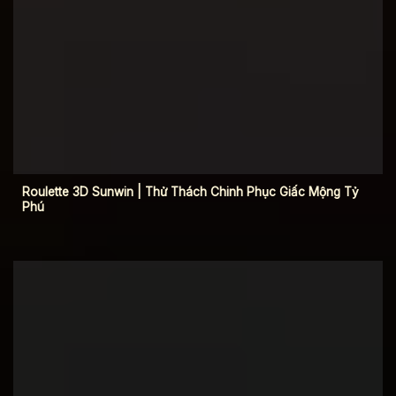
Roulette 3D Sunwin | Thử Thách Chinh Phục Giấc Mộng Tỷ
Phú