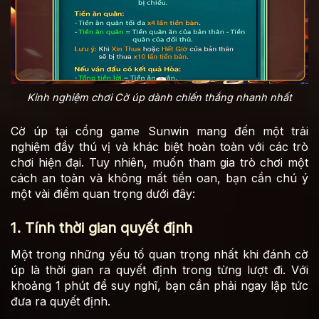
Kinh nghiệm chơi Cờ úp dành chiến thắng nhanh nhất
Cờ úp tại cổng game Sunwin mang đến một trải
nghiệm đầy thú vị và khác biệt hoàn toàn với các trò
chơi hiện đại. Tuy nhiên, muốn tham gia trò chơi một
cách an toàn và không mất tiền oan, bạn cần chú ý
một vài điểm quan trọng dưới đây:
1. Tính thời gian quyết định
Một trong những yếu tố quan trọng nhất khi đánh cờ
úp là thời gian ra quyết định trong từng lượt đi. Với
khoảng 1 phút để suy nghĩ, bạn cần phải ngay lập tức
đưa ra quyết định.