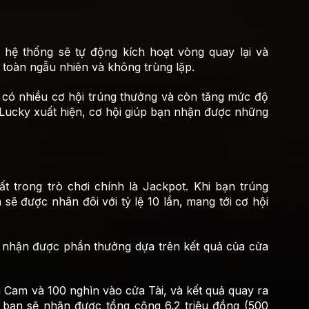
 hệ thống sẽ tự động kích hoạt vòng quay lại và
 toàn ngẫu nhiên và không trùng lặp.
 có nhiều cơ hội trúng thưởng và còn tăng mức độ
n Lucky xuất hiện, cơ hội giúp bạn nhận được những
 trong trò chơi chính là Jackpot. Khi bạn trúng
sẽ được nhân đôi với tỷ lệ 10 lần, mang tới cơ hội
ẽ nhận được phần thưởng dựa trên kết quả của cửa
 Cam và 100 nghìn vào cửa Tài, và kết quả quay ra
, bạn sẽ nhận được tổng cộng 6.2 triệu đồng (500