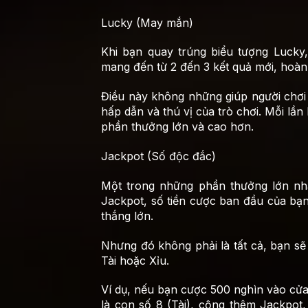
Lucky (May mắn)
Khi bạn quay trúng biểu tượng Lucky,
mang đến từ 2 đến 3 kết quả mới, hoàn
Điều này không những giúp người chơi
hấp dẫn và thú vị của trò chơi. Mỗi lầ
phần thưởng lớn và cao hơn.
Jackpot (Số độc đắc)
Một trong những phần thưởng lớn nhất
Jackpot, số tiền cược ban đầu của bạn 
thắng lớn.
Nhưng đó không phải là tất cả, bạn s
Tài hoặc Xỉu.
Ví dụ, nếu bạn cược 500 nghìn vào cửa
là con số 8 (Tài), cộng thêm Jackpot