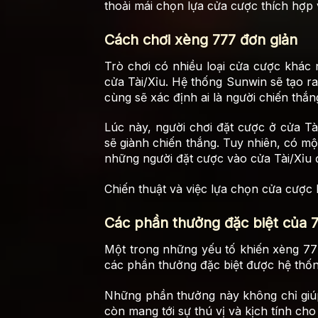
thoải mái chọn lựa cửa cược thích hợp v
Cách chơi xèng 777 đơn giản
Trò chơi có nhiều loại cửa cược khác
cửa Tài/Xỉu. Hệ thống Sunwin sẽ tạo ra
cùng sẽ xác định ai là người chiến thắn
Lúc này, người chơi đặt cược ở cửa Tà
sẽ giành chiến thắng. Tuy nhiên, có một
những người đặt cược vào cửa Tài/Xỉu 
Chiến thuật và việc lựa chọn cửa cược 
Các phần thưởng đặc biệt của 
Một trong những yếu tố khiến xèng 777
các phần thưởng đặc biệt được hệ thống
Những phần thưởng này không chỉ giúp 
còn mang tới sự thú vị và kịch tính ch