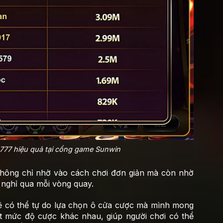
777 hiệu quả tại cổng game Sunwin
không chỉ nhờ vào cách chơi đơn giản mà còn nhờ
 nghỉ qua mỗi vòng quay.
 sẽ có thể tự do lựa chọn ô cửa cược mà mình mong
t mức độ cược khác nhau, giúp người chơi có thể