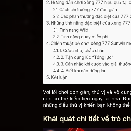
Hướng dẫn chơi xèng 777 hiệu quả tại
Cách chơi xèng 777 đơn giản
Các phần thưởng đặc biệt của 777
Những tính năng đặc biệt của xèng 777
Tính năng Wild
Tính năng quay miễn phí
Chiến thuật để chơi xèng 777 Sunwin m
1. Cược nhỏ, chắc chắn
2. Tận dụng lúc “Tổng lực”
3. Cân nhắc khi cược vào giải thưởn
4. Biết khi nào dừng lại
Kết luận
Với lối chơi đơn giản, thú vị và vô c
còn có thể kiếm tiền ngay tại nhà. Đọ
những điều thú vị khiến bạn không thể 
Khái quát chi tiết về trò 