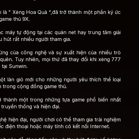
i là ” Xèng Hoa Quả “,đã trở thành một phần ký ức
game thủ 9X.
ác máy tự động tại các quán net hay trung tâm giải
hu hút rất nhiều người tham gia.
gừng của công nghệ và sự xuất hiện của nhiều trò
 quên. Tuy nhiên, mọi thứ đã thay đổi khi xèng 777
 tại Sunwin.
t làn gió mới cho những người yêu thích thể loại
n trong cộng đồng game thủ.
 thành một trong những tựa game phổ biến nhất
 truyền thống và hiện đại.
ệ hiện đại, người chơi có thể tham gia trải nghiệm
ếc điện thoại hoặc máy tính có kết nối Internet.