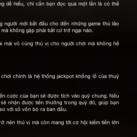
g dễ hiểu, chỉ cần bạn đọc qua một lần là có thể
ng người mới bắt đầu cho đến những game thủ lão
 mà không gặp phải bất cứ trở ngại nào.
ải mái vô cùng thú vị cho người chơi mà không hề
chơi chính là hệ thống jackpot khổng lồ của thuỷ
iền cược của bạn sẽ được tích vào quỹ chung. Nếu
sẽ nhận được tiền thưởng trong quỹ đó, giúp bạn
 so với số vốn bỏ ra ban đầu.
rở nên thú vị mà còn mang tới cơ hội kiếm tiền lớn