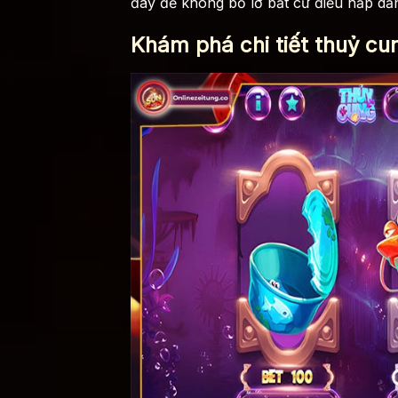
đây để không bỏ lỡ bất cứ điều hấp dẫ
Khám phá chi tiết thuỷ c