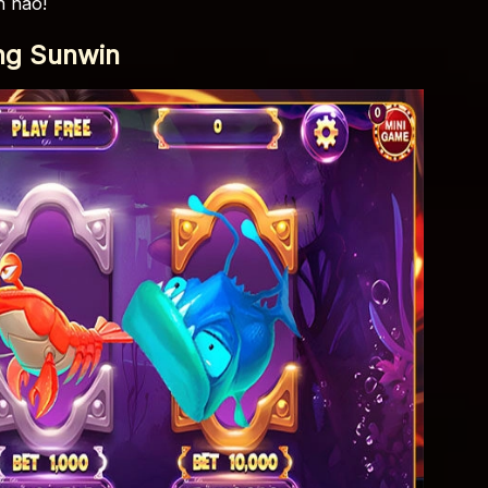
n nào!
ung Sunwin