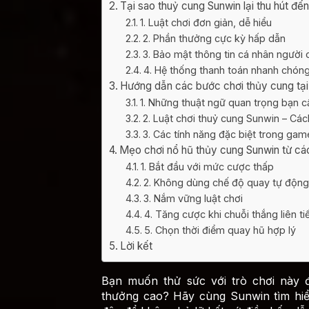
Tại sao thuỷ cung Sunwin lại thu hút đế
1. Luật chơi đơn giản, dễ hiểu
2. Phần thưởng cực kỳ hấp dẫn
3. Bảo mật thông tin cá nhân người 
4. Hệ thống thanh toán nhanh chóng
Hướng dẫn các bước chơi thủy cung tại
1. Những thuật ngữ quan trọng bạn c
2. Luật chơi thuỷ cung Sunwin – Các
3. Các tính năng đặc biệt trong ga
Mẹo chơi nổ hũ thủy cung Sunwin từ cá
1. Bắt đầu với mức cược thấp
2. Không dùng chế độ quay tự động
3. Nắm vững luật chơi
4. Tăng cược khi chuỗi thắng liên ti
5. Chọn thời điểm quay hũ hợp lý
Lời kết
Bạn muốn thử sức với trò chơi này 
thưởng cao? Hãy cùng Sunwin tìm hiểu 