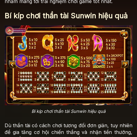
nhằm mang tới trải nghiệm chơi game tốt nhất.
Bí kíp chơi thần tài Sunwin hiệu quả
Bí kíp chơi thần tài Sunwin hiệu quả
Dù thần tài có cách chơi tương đối đơn giản, tuy nhiên
để gia tăng cơ hội chiến thắng và nhận tiền thưởng,