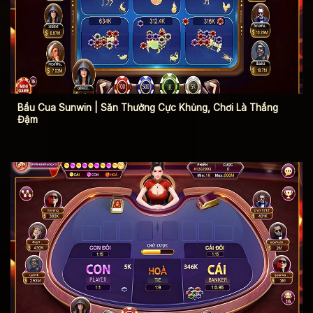
Bầu Cua Sunwin | Săn Thưởng Cực Khủng, Chơi Là Thắng
Đậm