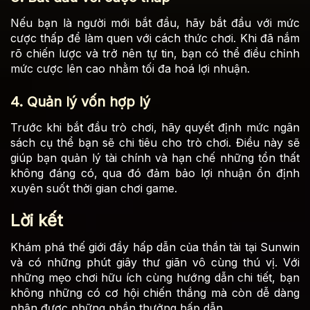
Nếu bạn là người mới bắt đầu, hãy bắt đầu với mức
cược thấp để làm quen với cách thức chơi. Khi đã nắm
rõ chiến lược và trở nên tự tin, bạn có thể điều chỉnh
mức cược lên cao nhằm tối đa hoá lợi nhuận.
4. Quản lý vốn hợp lý
Trước khi bắt đầu trò chơi, hãy quyết định mức ngân
sách cụ thể bạn sẽ chi tiêu cho trò chơi. Điều này sẽ
giúp bạn quản lý tài chính và hạn chế những tổn thất
không đáng có, qua đó đảm bảo lợi nhuận ổn định
xuyên suốt thời gian chơi game.
Lời kết
Khám phá thế giới đầy hấp dẫn của thần tài tại Sunwin
và có những phút giây thư giãn vô cùng thú vị. Với
những mẹo chơi hữu ích cùng hướng dẫn chi tiết, bạn
không những có cơ hội chiến thắng mà còn dễ dàng
nhận được những phần thưởng hấp dẫn.