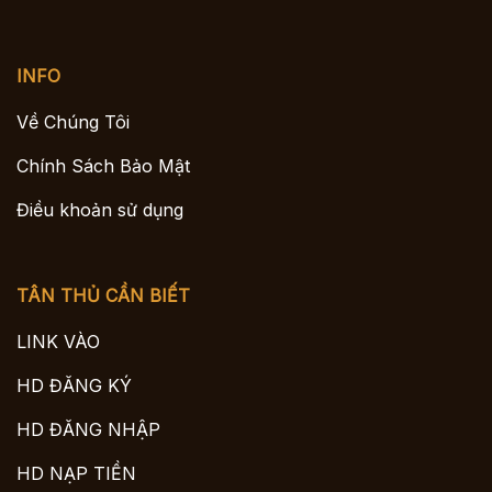
INFO
Về Chúng Tôi
Chính Sách Bảo Mật
Điều khoản sử dụng
TÂN THỦ CẦN BIẾT
LINK VÀO
HD ĐĂNG KÝ
HD ĐĂNG NHẬP
HD NẠP TIỀN