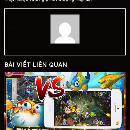
BÀI VIẾT LIÊN QUAN