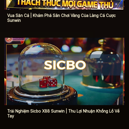
Vua Săn Cá | Khám Phá Sân Chơi Vàng Của Làng Cá Cược
Sunwin
Trải Nghiệm Sicbo X88 Sunwin | Thu Lợi Nhuận Khổng Lồ Về
Tay