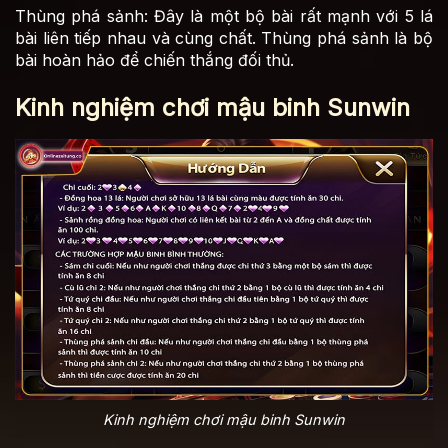
Thùng phá sảnh: Đây là một bộ bài rất mạnh với 5 lá
bài liên tiếp nhau và cùng chất. Thùng phá sảnh là bộ
bài hoàn hảo để chiến thắng đối thủ.
Kinh nghiệm chơi mậu binh Sunwin
Kinh nghiệm chơi mậu binh Sunwin