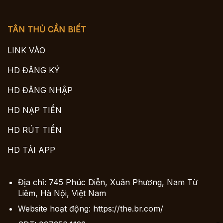
TÂN THỦ CẦN BIẾT
LINK VÀO
HD ĐĂNG KÝ
HD ĐĂNG NHẬP
HD NẠP TIỀN
HD RÚT TIỀN
HD TẢI APP
Địa chỉ: 745 Phúc Diễn, Xuân Phương, Nam Từ
Liêm, Hà Nội, Việt Nam
Website hoạt động: https://the.br.com/