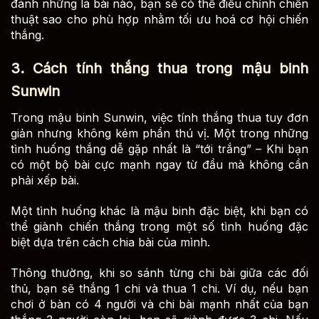
đánh những lá bài nào, bạn sẽ có thể điều chỉnh chiến
thuật sao cho phù hợp nhằm tối ưu hoá cơ hội chiến
thắng.
3. Cách tính thắng thua trong mậu binh
Sunwin
Trong mậu binh Sunwin, việc tính thắng thua tuy đơn
giản nhưng không kém phần thú vị. Một trong những
tình huống thắng dễ gặp nhất là “tới trắng” – Khi bạn
có một bộ bài cực mạnh ngay từ đầu mà không cần
phải xếp bài.
Một tình huống khác là mậu binh đặc biệt, khi bạn có
thể giành chiến thắng trong một số tình huống đặc
biệt dựa trên cách chia bài của mình.
Thông thường, khi so sánh từng chi bài giữa các đối
thủ, bạn sẽ thắng 1 chi và thua 1 chi. Ví dụ, nếu bạn
chơi ở bàn có 4 người và chi bài mạnh nhất của bạn