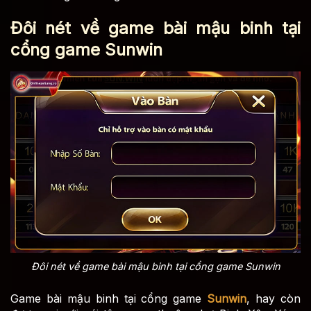
Đôi nét về game bài mậu binh tại
cổng game Sunwin
Đôi nét về game bài mậu binh tại cổng game Sunwin
Game bài mậu binh tại cổng game
Sunwin
, hay còn