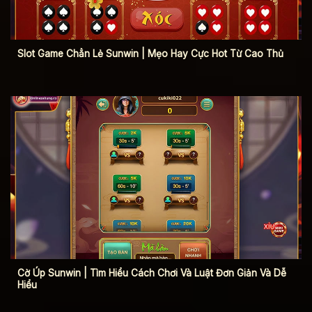
Slot Game Chẳn Lẻ Sunwin | Mẹo Hay Cực Hot Từ Cao Thủ
Cờ Úp Sunwin | Tìm Hiểu Cách Chơi Và Luật Đơn Giản Và Dễ
Hiểu